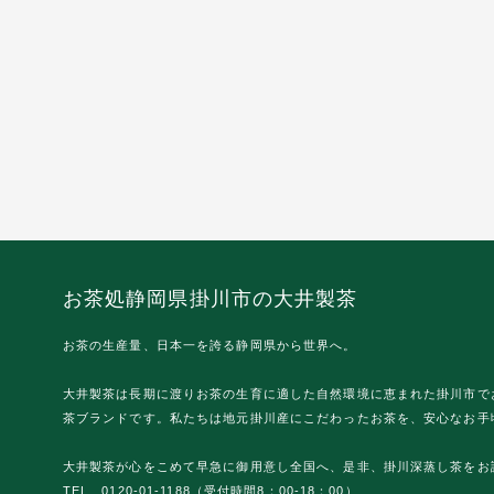
お茶処静岡県掛川市の大井製茶
お茶の生産量、日本一を誇る静岡県から世界へ。
大井製茶は長期に渡りお茶の生育に適した自然環境に恵まれた掛川市で
茶ブランドです。私たちは地元掛川産にこだわったお茶を、安心なお手
大井製茶が心をこめて早急に御用意し全国へ、是非、掛川深蒸し茶をお
TEL 0120-01-1188（受付時間8：00-18：00）