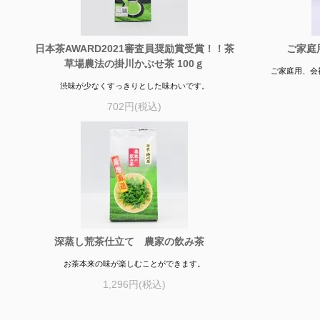
日本茶AWARD2021審査員奨励賞受賞！！茶
ご家庭
草場農法の掛川かぶせ茶 100ｇ
ご家庭用、会
渋味が少なくすっきりとした味わいです。
702円(税込)
深蒸し荒茶仕立て 農家の飲み茶
お茶本来の味が楽しむことができます。
1,296円(税込)