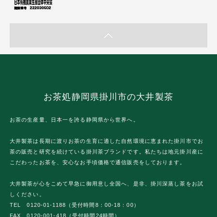
お茶処静岡県掛川市の大井製茶
お茶の生産量、日本一を誇る静岡県から世界へ。
大井製茶は長期に渡りお茶の生育に適した自然環境に恵まれた掛川市でお
茶の販売と研究を続けている掛川茶ブランドです。私たちは地元掛川産に
こだわったお茶を、安心なお手頃価格で通信販売をしております。
大井製茶が心をこめて早急に御用意し全国へ、是非、掛川深蒸し茶をお試
しください。
TEL 0120-01-1188（受付時間8：00-18：00）
FAX 0120-001-418（受付時間24時間）