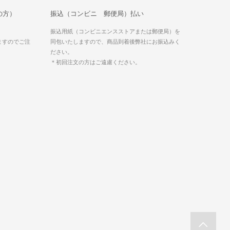
の方）
振込（コンビニ 郵便局）払い
振込用紙（コンビニエンスストアまたは郵便局）を
ますのでご注
同包いたしますので、商品到着後弊社にお振込みく
ださい。
＊初回注文の方はご遠慮ください。