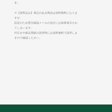
す。
※【送料込み】表記のある商品は送料無料になりま
すが、
設定のため受注確認メールの合計には加算表示され
てしまいます。
代引きや振込用紙の請求時には送料無料で請求しま
すので確認ください。