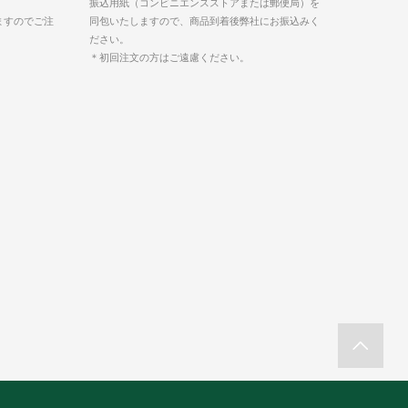
振込用紙（コンビニエンスストアまたは郵便局）を
ますのでご注
同包いたしますので、商品到着後弊社にお振込みく
ださい。
＊初回注文の方はご遠慮ください。