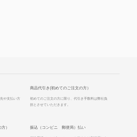
商品代引き(初めてのご注文の方）
送先や支払い方
初めてのご注文の方に限り、代引き手数料は弊社負
担とさせていただきます。
の方）
振込（コンビニ 郵便局）払い