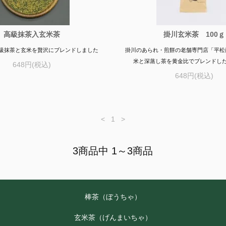
高級抹茶入玄米茶
掛川玄米茶 100ｇ
級抹茶と玄米を贅沢にブレンドしました
掛川のあられ・煎餅の老舗専門店「平松
米と深蒸し茶を黄金比でブレンドし
648円(税込)
648円(税込)
<
1
>
3商品中 1～3商品
棒茶（ぼうちゃ）
玄米茶（げんまいちゃ）