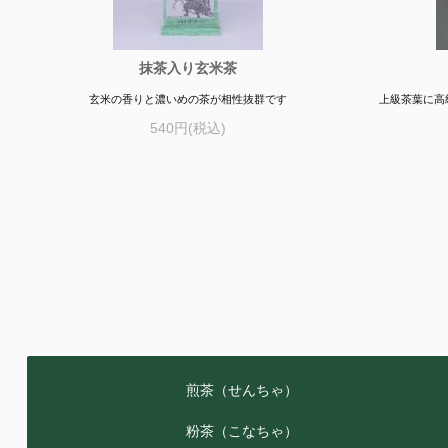
抹茶入り玄米茶
玄米の香りと濃いめの茶が相性抜群です
上級茶葉に高
540円(税込)
煎茶（せんちゃ）
粉茶（こなちゃ）