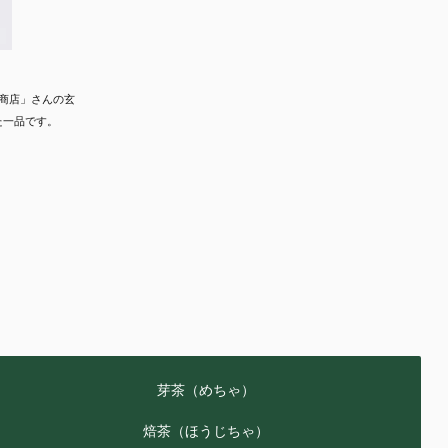
商店」さんの玄
た一品です。
芽茶（めちゃ）
焙茶（ほうじちゃ）